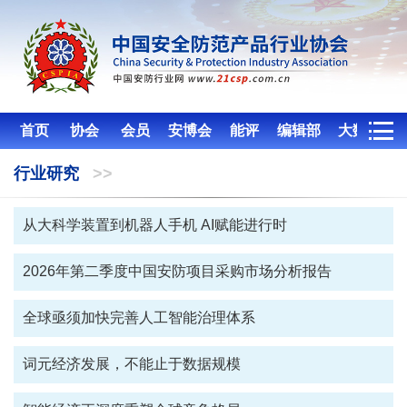
首页
协会
会员
安博会
能评
编辑部
大数据服
务
行业研究
>>
从大科学装置到机器人手机 AI赋能进行时
2026年第二季度中国安防项目采购市场分析报告
全球亟须加快完善人工智能治理体系
词元经济发展，不能止于数据规模